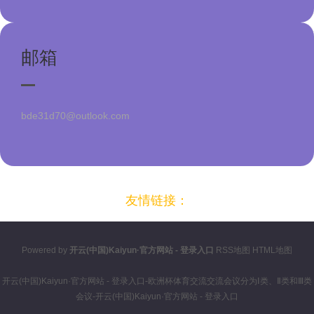
邮箱
bde31d70@outlook.com
友情链接：
Powered by
开云(中国)Kaiyun·官方网站 - 登录入口
RSS地图
HTML地图
开云(中国)Kaiyun·官方网站 - 登录入口-欧洲杯体育交流交流会议分为Ⅰ类、Ⅱ类和Ⅲ类
会议-开云(中国)Kaiyun·官方网站 - 登录入口