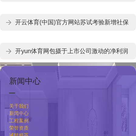
金余额 36-开云(中国)Kaiyun·官方网站 - 登
开云体育(中国)官方网站苏试考验新增社保
录入口
基金握股流派最多-开云(中国)Kaiyun·官方网
开yun体育网包摄于上市公司激动的净利润
站 - 登录入口
为 30.53 亿元-开云(中国)Kaiyun·官方网站 -
新闻中心
登录入口
关于我们
新闻中心
工程案例
荣誉资质
诚聘精英