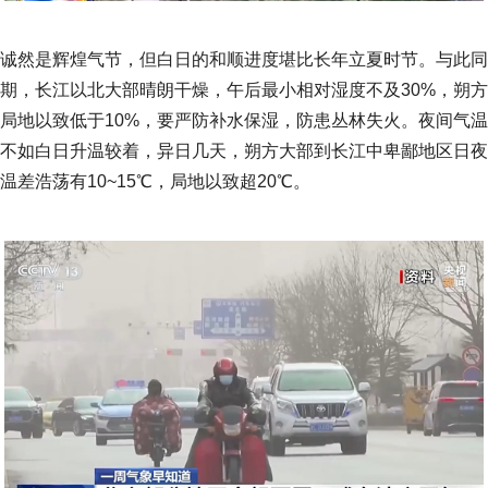
诚然是辉煌气节，但白日的和顺进度堪比长年立夏时节。与此同
期，长江以北大部晴朗干燥，午后最小相对湿度不及30%，朔方
局地以致低于10%，要严防补水保湿，防患丛林失火。夜间气温
不如白日升温较着，异日几天，朔方大部到长江中卑鄙地区日夜
温差浩荡有10~15℃，局地以致超20℃。