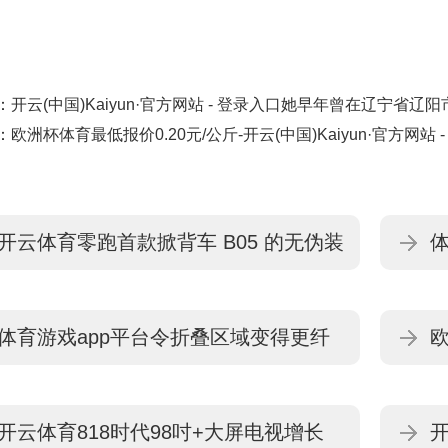
：
开云(中国)Kaiyun·官方网站 - 登录入口她早年曾在辽宁省辽阳市使
：
欧洲杯体育最低报价0.20元/公斤-开云(中国)Kaiyun·官方网站 
开云体育零跑首款掀背车 B05 的无伪装
体
实车也曾曝光-开云(中国)Kaiyun·官方网
体育游戏app平台令折叠区域变得更纤
站 - 登录入口
国
薄-开云(中国)Kaiyun·官方网站 - 登录入
亿
开云体育818时代98吋+大屏电视增长
开
口