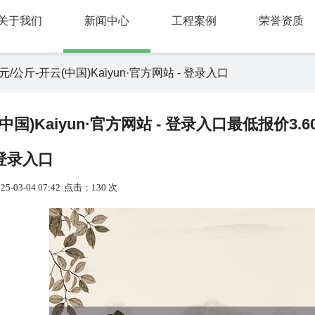
关于我们
新闻中心
工程案例
荣誉资质
位置：
开云(中国)Kaiyun·官方网站 - 登录入口
>
新闻中心
> 开云
0元/公斤-开云(中国)Kaiyun·官方网站 - 登录入口
中国)Kaiyun·官方网站 - 登录入口最低报价3.6
 登录入口
-03-04 07:42
点击：130 次