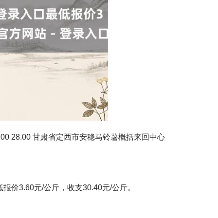
.00 28.00 甘肃省定西市安稳马铃薯概括来回中心
3.60元/公斤，收支30.40元/公斤。