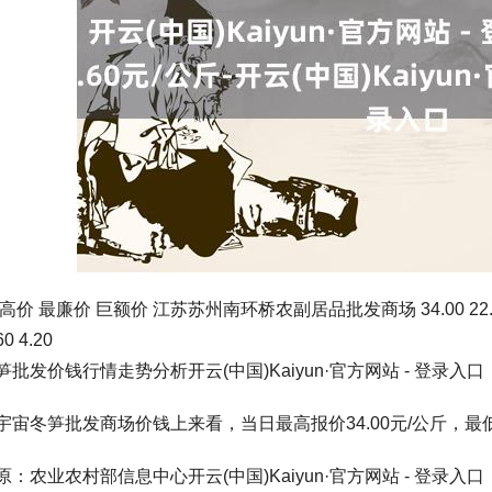
高价 最廉价 巨额价 江苏苏州南环桥农副居品批发商场 34.00 22
60 4.20
批发价钱行情走势分析开云(中国)Kaiyun·官方网站 - 登录入口
宇宙冬笋批发商场价钱上来看，当日最高报价34.00元/公斤，最低报价
：农业农村部信息中心开云(中国)Kaiyun·官方网站 - 登录入口