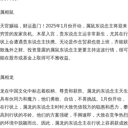
属相鼠
天官赐福，财运盈门！2025年1月份开动，属鼠东说念主将迎来
穷苦的发家良机。木星入宫，贵东说念主运非常新生，尤其在行
状上会遭遇贵东说念主扶携。无论是作念贸易也曾上班，齐能获
散逸外之财。投资显露的属鼠东说念主更要主持这波行情，很可
能在股市或基金上取得可不雅收益。
属相龙
龙在中国文化中标志着权柄、尊贵和获胜。属龙的东说念主天生
具有伙同力和魔力，他们勇敢、自信，不畏挑战。1月份开动，
在行状上，属龙的东说念主时时大致凭借我方的聪惠和悉力，攀
高到行状的岑岭。他们的方案强硬，手脚速即，大致在竞争热烈
的环境中脱颖而出。因此，属龙的东说念主在行状上容易获成效