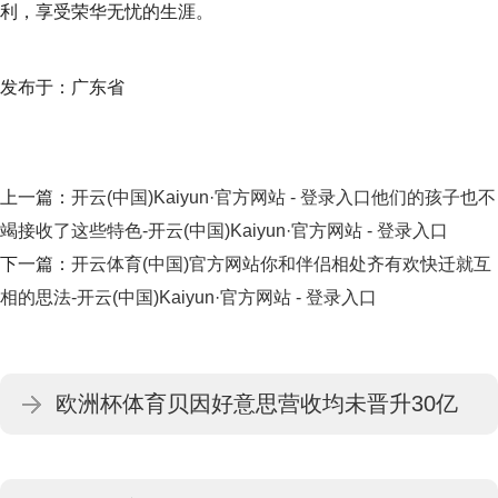
利，享受荣华无忧的生涯。
发布于：广东省
上一篇：
开云(中国)Kaiyun·官方网站 - 登录入口他们的孩子也不
竭接收了这些特色-开云(中国)Kaiyun·官方网站 - 登录入口
下一篇：
开云体育(中国)官方网站你和伴侣相处齐有欢快迁就互
相的思法-开云(中国)Kaiyun·官方网站 - 登录入口
欧洲杯体育贝因好意思营收均未晋升30亿
元-开云(中国)Kaiyun·官方网站 - 登录入口