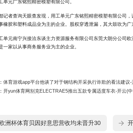
单元广东铭熙精密模塑有限公司。
者查询天眼查发现，用工单元广东铭熙精密模塑有限公司，诞生
事橡胶和塑料成品业为主的企业。股权穿透泄漏，其大鼓吹为广
元南宁兴接洽东谈主力资源服务有限公司东莞大朗分公司欧洲杯
是一家以从事商务服务业为主的企业。
：
体育游戏app平台他谈了对于钢结构开采执行诈欺的看法建议-开云(中
：
开yun体育网别克ELECTRAE5推出五款专属适度车衣-开云(中国)
欧洲杯体育贝因好意思营收均未晋升30
开