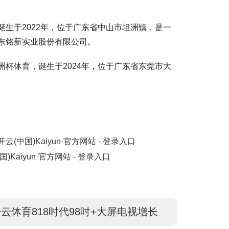
于2022年，位于广东省中山市坦洲镇，是一
东铭薪实业股份有限公司。
体育，诞生于2024年，位于广东省东莞市大
国)Kaiyun·官方网站 - 登录入口
Kaiyun·官方网站 - 登录入口
云体育818时代98吋+大屏电视增长