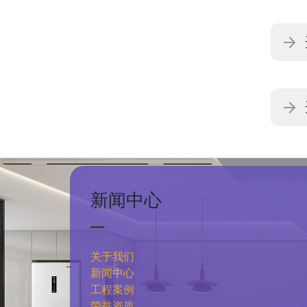
新闻中心
关于我们
新闻中心
工程案例
荣誉资质