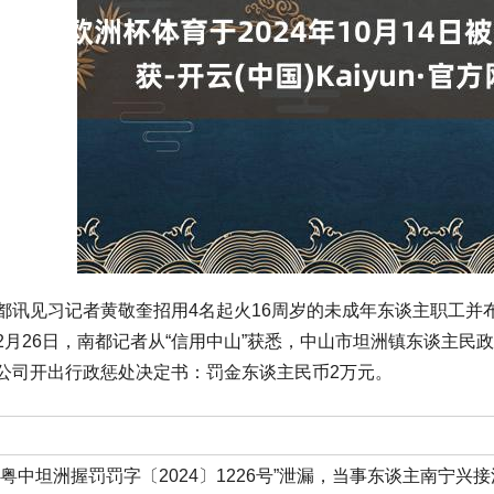
见习记者黄敬奎招用4名起火16周岁的未成年东谈主职工并
2月26日，南都记者从“信用中山”获悉，中山市坦洲镇东谈主
公司开出行政惩处决定书：罚金东谈主民币2万元。
中坦洲握罚罚字〔2024〕1226号”泄漏，当事东谈主南宁兴