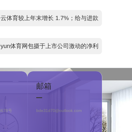
0.9%-开云(中国)Kaiyun·官方网站 - 登
云体育较上年末增长 1.7%；给与进款
录入口
金余额 36-开云(中国)Kaiyun·官方网
开yun体育网包摄于上市公司激动的净利
 - 登录入口
为 30.53 亿元-开云(中国)Kaiyun·官方
站 - 登录入口
邮箱
678号
bde31d70@outlook.com