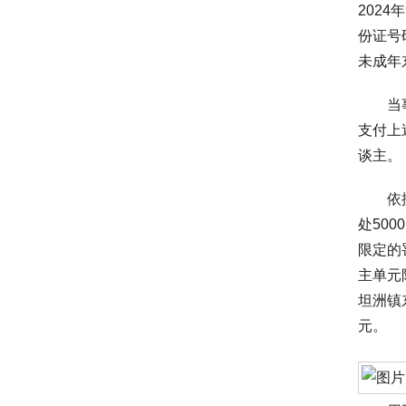
2024
份证号码
未成年
当事东
支付上
谈主。
依据《
处50
限定的
主单元
坦洲镇
元。