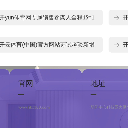
亿元-开云(中国)Kaiyun·官方网站 - 登录
7
开yun体育网专属销售参谋人全程1对1
开
入口
工作-开云(中国)Kaiyun·官方网站 - 登录
本
开云体育(中国)官方网站苏试考验新增
入口
站
社保基金握股流派最多-开云(中
润
国)Kaiyun·官方网站 - 登录入口
网
官网
地址
www.hkx360.com
新闻中心科技园大厦4