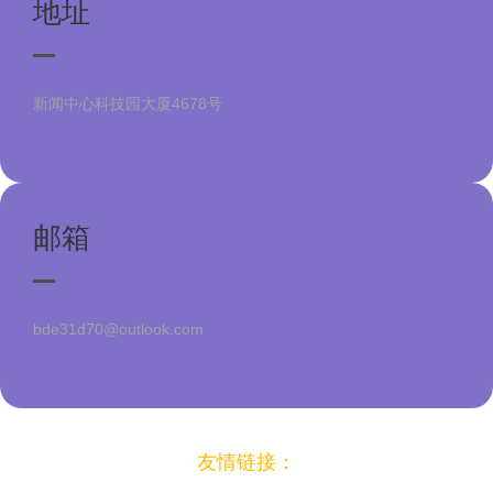
地址
新闻中心科技园大厦4678号
邮箱
bde31d70@outlook.com
友情链接：