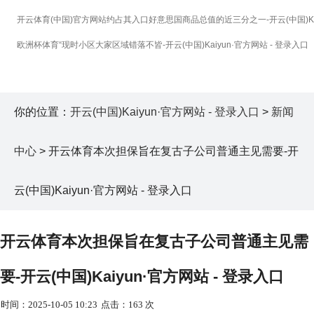
欧洲杯体育“现时小区大家区域错落不皆-开云(中国)Kaiyun·官方网站 - 登录入口
你的位置：
开云(中国)Kaiyun·官方网站 - 登录入口
>
新闻
中心
> 开云体育本次担保旨在复古子公司普通主见需要-开
云(中国)Kaiyun·官方网站 - 登录入口
开云体育本次担保旨在复古子公司普通主见需
要-开云(中国)Kaiyun·官方网站 - 登录入口
时间：2025-10-05 10:23
点击：163 次