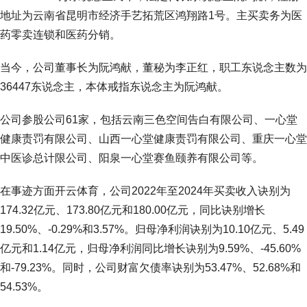
地址为云南省昆明市经济手艺拓荒区鸿翔路1号。主买卖务为医
药零卖连锁和医药分销。
当今，公司董事长为阮鸿献，董秘为李正红，职工东说念主数为
36447东说念主，本体戒指东说念主为阮鸿献。
公司参股公司61家，包括云南三色空间告白有限公司、一心堂
健康责罚有限公司、山西一心堂健康责罚有限公司、重庆一心堂
中医诊总计限公司、阳泉一心堂赛鱼颐养有限公司等。
在事迹方面开云体育，公司2022年至2024年买卖收入诀别为
174.32亿元、173.80亿元和180.00亿元，同比诀别增长
19.50%、-0.29%和3.57%。归母净利润诀别为10.10亿元、5.49
亿元和1.14亿元，归母净利润同比增长诀别为9.59%、-45.60%
和-79.23%。同时，公司财富欠债率诀别为53.47%、52.68%和
54.53%。