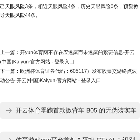
己天眼风险3条，相近天眼风险4条，历史天眼风险0条，预警教
导天眼风险44条。
上一篇：
开yun体育网不存在应透露而未透露的紧要信息-开云
(中国)Kaiyun·官方网站 - 登录入口
下一篇：
欧洲杯体育证券代码：605117）发布股票交游终点波
动公告-开云(中国)Kaiyun·官方网站 - 登录入口
开云体育零跑首款掀背车 B05 的无伪装实车
也曾曝光-开云(中国)Kaiyun·官方网站 - 登录