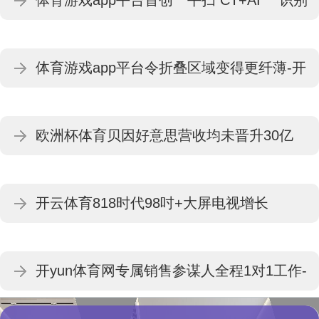
体育游戏app平台首创＂平扫 CT+AI ＂识别
入口
急性主动脉详尽征-开云(中国)Kaiyun·官方网
体育游戏app平台令折叠区域变得更纤薄-开
站 - 登录入口
云(中国)Kaiyun·官方网站 - 登录入口
欧洲杯体育贝因好意思营收均未晋升30亿
元-开云(中国)Kaiyun·官方网站 - 登录入口
开云体育818时代98吋+大屏电视增长
70.9%-开云(中国)Kaiyun·官方网站 - 登录入
开yun体育网专属销售参谋人全程1对1工作-
口
开云(中国)Kaiyun·官方网站 - 登录入口