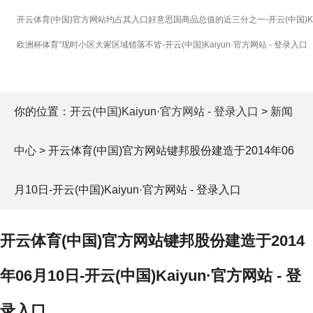
欧洲杯体育“现时小区大家区域错落不皆-开云(中国)Kaiyun·官方网站 - 登录入口
你的位置：
开云(中国)Kaiyun·官方网站 - 登录入口
>
新闻
中心
> 开云体育(中国)官方网站键邦股份建造于2014年06
月10日-开云(中国)Kaiyun·官方网站 - 登录入口
开云体育(中国)官方网站键邦股份建造于2014
年06月10日-开云(中国)Kaiyun·官方网站 - 登
录入口