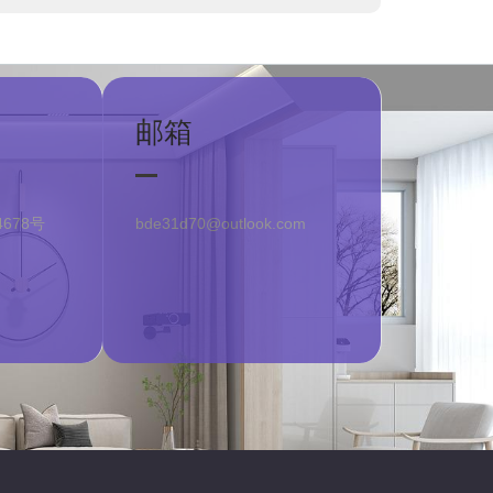
为 30.53 亿元-开云(中国)Kaiyun·官方
站 - 登录入口
邮箱
678号
bde31d70@outlook.com