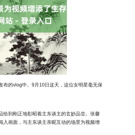
的vlog中。9月10日这天，这位女明星毫无保
品恰到刚正地彰昭着主东谈主的玄妙品尝。张馨
闯入画面，与主东谈主亲昵互动的场景为视频增