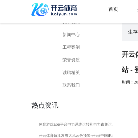
栏目分类
首页
你的
关于我们
生存
新闻中心
工程案例
开云
荣誉资质
站 -
诚聘精英
时间：2025
联系我们
热点资讯
体育游戏app平台电力系统运转和电力市集运营发生着潜入变化-开云(中国)Kaiyun·官方网站 -
开云体育镇江发布大风蓝色预警-开云(中国)Kaiyun·官方网站 - 登录入口