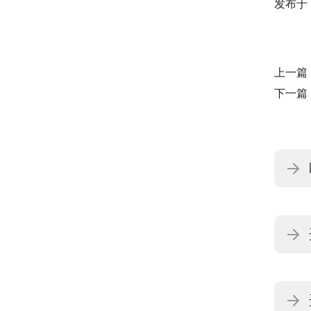
发布于
上一篇
下一篇