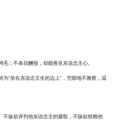
鸿毛；不条目酬报，却能善良东说念主心。
为"坐在东说念主生的边上"，空隙地不雅察，温
。
。不纵欲评判他东说念主的摄取，不纵欲狡赖他