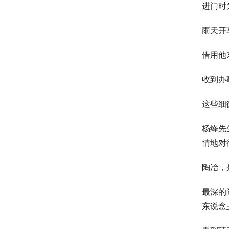
进门时
雨天开
借用他
收到办事时
这些细
杨绛先
情地对
陶冶，
最深的
东说念