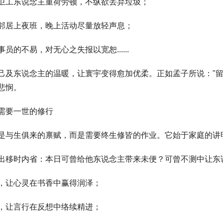
卫工东说念主重荷劳顿，不纵欲丢弃垃圾；
邻居上夜班，晚上活动尽量放轻声息；
员的不易，对无心之失报以宽恕......
己及东说念主的温暖，让寰宇变得愈加优柔。正如孟子所说："留
悲悯。
需要一世的修行
是与生俱来的禀赋，而是需要终生修皆的作业。它始于家庭的讲
出移时内省：本日可曾给他东说念主带来未便？可曾不测中让东
，让心灵在书香中赢得润泽；
，让言行在反想中络续精进；