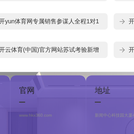
亿元-开云(中国)Kaiyun·官方网站 - 登录
7
开yun体育网专属销售参谋人全程1对1
开
入口
工作-开云(中国)Kaiyun·官方网站 - 登录
本
开云体育(中国)官方网站苏试考验新增
入口
站
社保基金握股流派最多-开云(中
润
国)Kaiyun·官方网站 - 登录入口
网
官网
地址
www.hkx360.com
新闻中心科技园大厦4