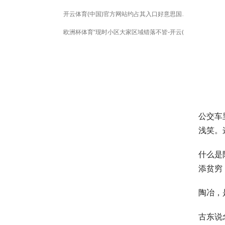
开云体育(中国)官方网站约占其入口好意思国商品总值的近三分之一-开云(中国)Kaiyun·官方网站
欧洲杯体育“现时小区大家区域错落不皆-开云(中国)Kaiyun·官方网站 - 登录入口
公交车
浅笑。
什么是
添贫穷
陶冶，
古东说