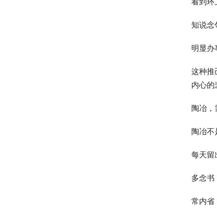
看到环
知说念
明显办事
这种推
内心的
陶冶，
陶冶不
每天留
多念书
常内省