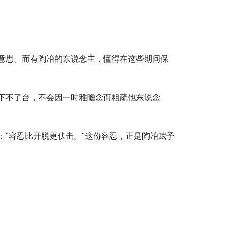
意思。而有陶冶的东说念主，懂得在这些期间保
下不了台，不会因一时雅瞻念而粗疏他东说念
"容忍比开脱更伏击。"这份容忍，正是陶冶赋予