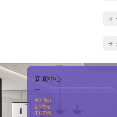
新闻中心
关于我们
新闻中心
工程案例