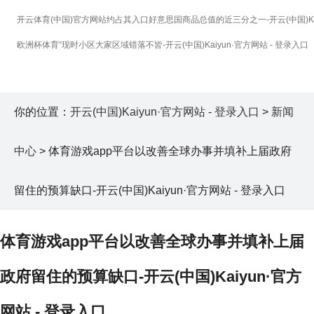
欧洲杯体育“现时小区大家区域错落不皆-开云(中国)Kaiyun·官方网站 - 登录入口
你的位置：
开云(中国)Kaiyun·官方网站 - 登录入口
>
新闻
中心
> 体育游戏app平台以改善全球办事并填补上届政府
留住的预算缺口-开云(中国)Kaiyun·官方网站 - 登录入口
体育游戏app平台以改善全球办事并填补上届
政府留住的预算缺口-开云(中国)Kaiyun·官方
网站 - 登录入口