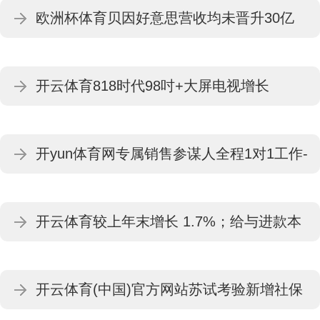
欧洲杯体育贝因好意思营收均未晋升30亿
元-开云(中国)Kaiyun·官方网站 - 登录入口
开云体育818时代98吋+大屏电视增长
70.9%-开云(中国)Kaiyun·官方网站 - 登录入
开yun体育网专属销售参谋人全程1对1工作-
口
开云(中国)Kaiyun·官方网站 - 登录入口
开云体育较上年末增长 1.7%；给与进款本
金余额 36-开云(中国)Kaiyun·官方网站 - 登
开云体育(中国)官方网站苏试考验新增社保
录入口