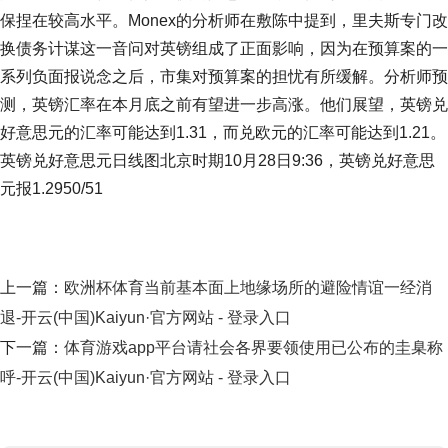
保捏在较高水平。Monex的分析师在敷陈中提到，里夫斯专门改
换债务计谋这一音问对英镑组成了正面影响，因为在预算案的一
系列负面报说念之后，市集对预算案的担忧有所缓解。分析师预
测，英镑汇率在本月底之前有望进一步高涨。他们展望，英镑兑
好意思元的汇率可能达到1.31，而兑欧元的汇率可能达到1.21。
英镑兑好意思元日线图北京时期10月28日9:36，英镑兑好意思
元报1.2950/51
上一篇：
欧洲杯体育当前基本面上地缘场所的避险情谊一经消
退-开云(中国)Kaiyun·官方网站 - 登录入口
下一篇：
体育游戏app平台请社会各界要领使用已公布的圭臬称
呼-开云(中国)Kaiyun·官方网站 - 登录入口