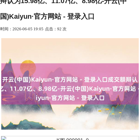
辩认为15.98亿、11.07亿、8.98亿-开云(中
国)Kaiyun·官方网站 - 登录入口
时间：2026-06-05 19:05
点击：92 次