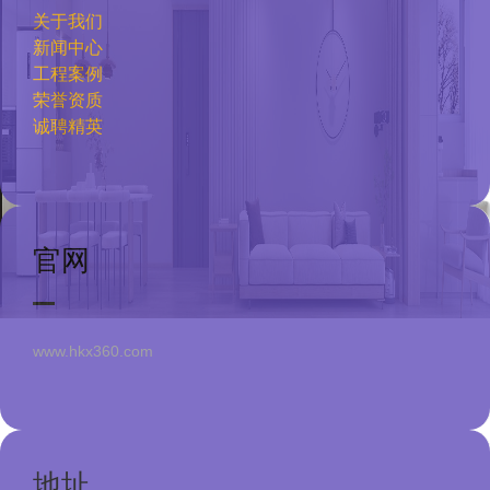
关于我们
新闻中心
工程案例
荣誉资质
诚聘精英
官网
www.hkx360.com
地址