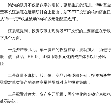
鸿沟的跃升不仅是数字的增长，更是生态的演进。博时基金
董事长江晨曦在近期研讨会上指出，刻下ETF投资的核肉痛点已
从“单一资产收益波动”转向“多元化配置效用”。
江晨曦提到，投资东谈主现阶段ETF投资的主要痛点在于以
下几个方面。
一是资产未几元。单一资产的收益裁减，波动加大，须进行
股、债、商品、REITs、比特币等多元化的资产体系以区分风
险；
二是商量不真切。股、债、商品订价逻辑各别，投资东谈主
亟需对单类资产的深度商量并酿成对应的投资策略；
三是配置难度大。资产多元配置，需个性化的金钱管束概括
处罚决议；