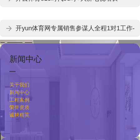
70.9%-开云(中国)Kaiyun·官方网站 - 登录入
开yun体育网专属销售参谋人全程1对1工作-
口
开云(中国)Kaiyun·官方网站 - 登录入口
新闻中心
关于我们
新闻中心
工程案例
荣誉资质
诚聘精英