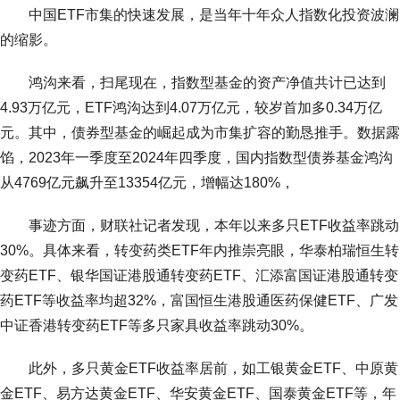
中国ETF市集的快速发展，是当年十年众人指数化投资波澜
的缩影。
鸿沟来看，扫尾现在，指数型基金的资产净值共计已达到
4.93万亿元，ETF鸿沟达到4.07万亿元，较岁首加多0.34万亿
元。其中，债券型基金的崛起成为市集扩容的勤恳推手。数据露
馅，2023年一季度至2024年四季度，国内指数型债券基金鸿沟
从4769亿元飙升至13354亿元，增幅达180%，
事迹方面，财联社记者发现，本年以来多只ETF收益率跳动
30%。具体来看，转变药类ETF年内推崇亮眼，华泰柏瑞恒生转
变药ETF、银华国证港股通转变药ETF、汇添富国证港股通转变
药ETF等收益率均超32%，富国恒生港股通医药保健ETF、广发
中证香港转变药ETF等多只家具收益率跳动30%。
此外，多只黄金ETF收益率居前，如工银黄金ETF、中原黄
金ETF、易方达黄金ETF、华安黄金ETF、国泰黄金ETF等，年