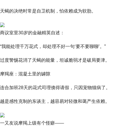
天蝎的决绝时常是自卫机制，怕依赖成为软肋。
商议室里30岁的金融精英自述：
“我能处理千万花式，却处理不好一句‘要不要聊聊’。”
过度警惕花消了天蝎的能量，坦诚脆弱才是破局要津。
摩羯座：混凝土里的罅隙
连合加班28天的花式司理倏得请假，只因宠物猫病了。
越是感性克制的东谈主，越容易对轻微和蔼产生依赖。
一又友说摩羯上级有个怪癖——