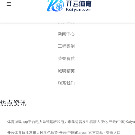
栏目分类
关于我们
新闻中心
工程案例
荣誉资质
诚聘精英
联系我们
热点资讯
开云体育镇江发布大风蓝色预警-开云(中国)Kaiyun·官方网站 - 登录入口