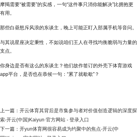
摩羯需要“被需要”的实感，一句“这件事只消你能解决”比拥抱更
有用。
那些白昼怒斥风浪的东谈主，晚上可能正盯入部属手机等音问。
与其说星座决定秉性，不如说咱们王人在寻找均衡脆弱与力量的
支点。
你身边是否有这么的东谈主？他们故作签订的外壳下体育游戏
app平台，是否也在恭候一句：“累了就歇歇”？
上一篇：
开云体育其背后是市集参与者对价值创造逻辑的深度探
索-开云(中国)Kaiyun·官方网站 - 登录入口
下一篇：
开yun体育网很容易成为约聚中的焦点-开云(中