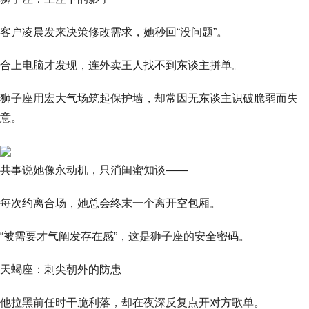
客户凌晨发来决策修改需求，她秒回“没问题”。
合上电脑才发现，连外卖王人找不到东谈主拼单。
狮子座用宏大气场筑起保护墙，却常因无东谈主识破脆弱而失
意。
共事说她像永动机，只消闺蜜知谈——
每次约离合场，她总会终末一个离开空包厢。
“被需要才气阐发存在感”，这是狮子座的安全密码。
天蝎座：刺尖朝外的防患
他拉黑前任时干脆利落，却在夜深反复点开对方歌单。