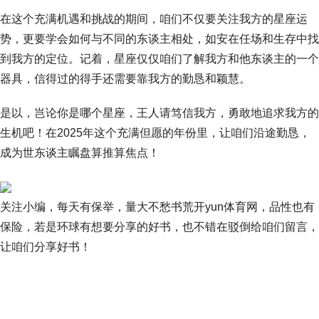
在这个充满机遇和挑战的期间，咱们不仅要关注我方的星座运
势，更要学会如何与不同的东谈主相处，如安在任场和生存中找
到我方的定位。记着，星座仅仅咱们了解我方和他东谈主的一个
器具，信得过的得手还需要靠我方的勤恳和颖慧。
是以，岂论你是哪个星座，王人请笃信我方，勇敢地追求我方的
生机吧！在2025年这个充满但愿的年份里，让咱们沿途勤恳，
成为世东谈主瞩盘算推算焦点！
关注小编，每天有保举，量大不愁书荒开yun体育网，品性也有
保险，若是环球有想要分享的好书，也不错在驳倒给咱们留言，
让咱们分享好书！