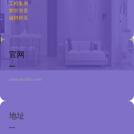
工程案例
荣誉资质
诚聘精英
官网
www.hkx360.com
地址