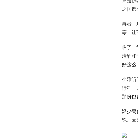
只是俄
之间都
再者，
等，让
临了，
清醒和
好这么
小雅听
行程，
那份也
聚少离
铄。因