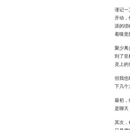
谨记一
开动，
涯的琐
着嗅觉
聚少离
到了至
灵上的
但我也
下几个
最初，
是聊天
其次，