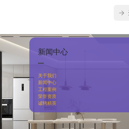
新闻中心
关于我们
新闻中心
工程案例
荣誉资质
诚聘精英