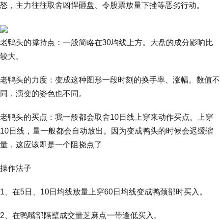
怒，主力往往取舍凶悍砸盘、令股票放量下挫等恶劣行动。
老鸭头的撑持点：一般简略在30均线上方。大盘的成分影响比
较大。
老鸭头的力度：变成这种图形一段时刻的换手率、涨幅。数值不
同，演变的姿色也不同。
老鸭头的买点：我一般都会取舍10日线上穿来动作买点。上穿
10日线，量一般都会自动放出。因为变成鸭头的时候会迟缓缩
量，这应该即是一个阻挠点了
操作法子
1、在5日、10日均线放量上穿60日均线变成鸭颈部时买入。
2、在鸭嘴部隔壁成交量芝麻点一带逢低买入。