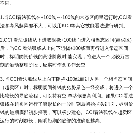
不同。
1.当CCI看法弧线在+100线～-100线的常态区间里运行时,CCI看
法参考风趣风趣不大，可以用KDJ等其它技能看法进行研判。
2.CCI 看法弧线从下进取阻挠+100线而进入相当态区间(超买区)
后，当CCI看法弧线从上向下阻挠+100线而再行进入常态区间
时，标明阛阓价钱的高涨阶段时 能实现，将进入一个比较万古
刻的触动整理阶段，应实时作念多作念空。
3. 当CCI看法弧线从上向下阻挠-100线而进入另一个相当态区间
（超卖区）时，标明阛阓价钱的劣势景色一经变成，将进入一个
比较长的寻底流程，可以持有空 单恭候更高利润。如果CCI看法
弧线在超卖区运行了畸形长的一段时刻后初始掉头进取，标明价
钱的短期底部初步探明，可以极少建仓。CCI看法弧线在超卖区
运行的时刻越长，阐明短期的底部的准确度越高。