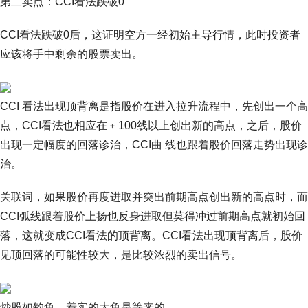
第二卖点：CCI看法跌破0
CCI看法跌破0后，这证明空方一经初始主导行情，此时投资者
应该将手中剩余的股票卖出。
CCI 看法出现顶背离是指股价在进入拉升流程中，先创出一个高
点，CCI看法也相应在﹢100线以上创出新的高点，之后，股价
出现一定幅度的回落诊治，CCI曲 线也跟着股价回落走势出现诊
治。
关联词，如果股价再度进取并突出前期高点创出新的高点时，而
CCI弧线跟着股价上扬也反身进取但莫得冲过前期高点就初始回
落，这就变成CCI看法的顶背离。CCI看法出现顶背离后，股价
见顶回落的可能性较大，是比较浓烈的卖出信号。
炒股如钓鱼，着实的大鱼是等来的