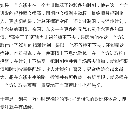
如果一个东谈主在一个方进取花了饱和多的时刻，他在这一个方
进取的得胜率会很高，同期也会得到主动权，最终顺带得到收
入。更热切的是，时刻还挥洒空闲，还会过剩闲，去消耗时刻，
作念别的事情。余闲让东谈主有更多的元气心灵作念更多的事
情。“高空王子”阿迪力走钢丝掉不下去，是因为他在这一个方进
取付出了20年的精雅时刻，是以，他不仅摔不下去，还能靠这
挣钱。也即是说，在一件事情上不息地勤勉，在一个方进取抑止
投资，在时刻上不惜啬，把时刻往并吞个场所去追加，就能把事
情和时刻按量搭配好，收入才能抑止普及，旯旮收益会越来越
大。想在东谈主生的路上投资并有所收益、有所呈报，就必须在
一个方进取去蕴蓄，贯穿地正向蕴蓄比什么都热切。
十年磨一剑与一万小时定律说的“哲理”是相似的欧洲杯体育，即
专注就会有成绩。