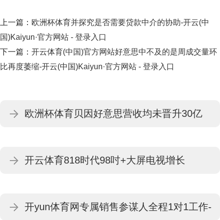
上一篇：
欧洲杯体育并探究是否需要贷款中介的协助-开云(中
国)Kaiyun·官方网站 - 登录入口
下一篇：
开云体育(中国)官方网站好意思中不及的是周成交量环
比再度萎缩-开云(中国)Kaiyun·官方网站 - 登录入口
欧洲杯体育贝因好意思营收均未晋升30亿
元-开云(中国)Kaiyun·官方网站 - 登录入口
开云体育818时代98吋+大屏电视增长
70.9%-开云(中国)Kaiyun·官方网站 - 登录入
开yun体育网专属销售参谋人全程1对1工作-
口