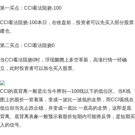
第一买点：CCI看法阻挠-100
CCI看法阻挠-100本日，在收盘前，投资者可以先买入部分股票
建仓。
第二买点：CCI看法阻挠0
当CCI看法阻挠0时，浮现阛阓上多空革新，高涨行情一经确
立，此时投资者可以加仓买入股票。
CCI的底背离一般是出当今辨别—100线以下的低位区。当K线
图上的股价一皆着落，变成一波比一波低的走势，而CCI弧线在
低位却当先止跌企稳，并变成一底比 一底高的走势，这即是底
背离。底背离表象一般预示着股价短期内可能将反弹，是短期买
入的信号。