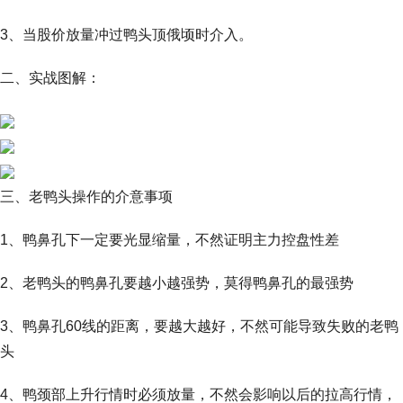
3、当股价放量冲过鸭头顶俄顷时介入。
二、实战图解：
三、老鸭头操作的介意事项
1、鸭鼻孔下一定要光显缩量，不然证明主力控盘性差
2、老鸭头的鸭鼻孔要越小越强势，莫得鸭鼻孔的最强势
3、鸭鼻孔60线的距离，要越大越好，不然可能导致失败的老鸭
头
4、鸭颈部上升行情时必须放量，不然会影响以后的拉高行情，