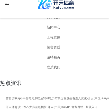
栏目分类
关于我们
新闻中心
工程案例
荣誉资质
诚聘精英
联系我们
热点资讯
开云体育镇江发布大风蓝色预警-开云(中国)Kaiyun·官方网站 - 登录入口