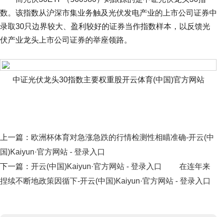
数。该指数从沪深市集业务触及光伏发电产业的上市公司证券中
录取30只边界较大、盈利较好的证券当作指数样本，以反馈光
伏产业龙头上市公司证券的举座领路。
中证光伏龙头30指数主要权重股开云体育(中国)官方网站
上一篇：
欧洲杯体育对急涨急跌的行情检测性相瞄准确-开云(中
国)Kaiyun·官方网站 - 登录入口
下一篇：
开云(中国)Kaiyun·官方网站 - 登录入口 在连年来
捏续不断地政策因循下-开云(中国)Kaiyun·官方网站 - 登录入口