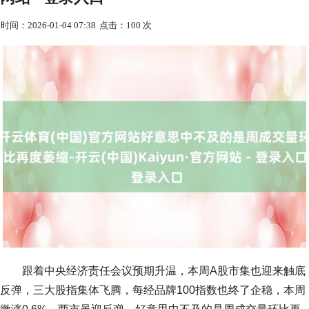
时间：2026-01-04 07:38
点击：100 次
跟着中央经济责任会议预期升温，本周A股市集也迎来触底
反弹，三大股指集体飞腾，每经品牌100指数也终了企稳，本周