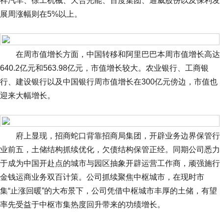
祥汽车、徐工机械、天合光能、百度集团、通威股份以及保利发
展周涨幅则在5%以上。
在周市值增长方面，中国转移和阿里巴巴本周市值增长高达
640.2亿元和563.98亿元，市值增长较大。农业银行、工商银
行、建设银行以及中国银行周市值增长在300亿元傍边，市值也
迎来大幅增长。
府上显现，招商蛇口背靠招商局集团，开辟业务边界保管行
业前五，土储结构抓续优化，欠债结构保管正经。同期公司悉力
于成为中国开赴点的城市与园区抽象开辟运营工作商，顽强施行
金钱运商业务双百计策。公司抓续聚焦中枢城市，在现时市
集“止涨回暖”的大布景下，公司凭借中枢城市丰厚的土储，有望
率先受益于中枢市集热度回升带来的功绩增长。