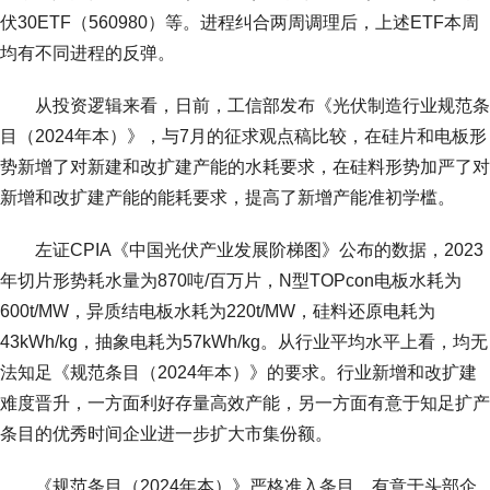
伏30ETF（560980）等。进程纠合两周调理后，上述ETF本周
均有不同进程的反弹。
从投资逻辑来看，日前，工信部发布《光伏制造行业规范条
目（2024年本）》，与7月的征求观点稿比较，在硅片和电板形
势新增了对新建和改扩建产能的水耗要求，在硅料形势加严了对
新增和改扩建产能的能耗要求，提高了新增产能准初学槛。
左证CPIA《中国光伏产业发展阶梯图》公布的数据，2023
年切片形势耗水量为870吨/百万片，N型TOPcon电板水耗为
600t/MW，异质结电板水耗为220t/MW，硅料还原电耗为
43kWh/kg，抽象电耗为57kWh/kg。从行业平均水平上看，均无
法知足《规范条目（2024年本）》的要求。行业新增和改扩建
难度晋升，一方面利好存量高效产能，另一方面有意于知足扩产
条目的优秀时间企业进一步扩大市集份额。
《规范条目（2024年本）》严格准入条目，有意于头部企