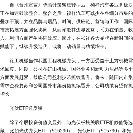
自《台州宣言》晓谕计策聚焦转型后，祯祥汽车各业务板块
正在加速鼓吹整合。整合之后，祯祥汽车可减少在各细分市集的
叠加干预，并在品牌与居品、时间、供应链、营销与工作、国际
市集拓展方面强化协同，从而诈欺其边界效益，悉力在销量、收
入、利润方面产生协同效应。因此，在祯祥各大品牌在新时间的
赋能下，继续升级迭代，或将带动销量与功绩增长。
徐工机械当作我国工程机械龙头，一方面受益于土方机械需
求回暖。同期，公司在矿山机械、国外业务和新动力居品等多个
方面发展赶紧，鼓吹公司盈利技艺抓续晋升。将来，随国内市集
需求企稳复苏和公司国外市集份额抓续晋升，公司功绩有望保抓
增长。
光伏ETF迎反弹
除了个股投资价值突显外，与光伏板块关联ETF相似值得选
藏，比如光伏龙头ETF（516290）、光伏ETF（515790）和光